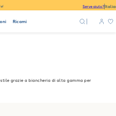
Itali
vi
Serve aiuto?
oni
Ricami
ile grazie a biancheria di alta gamma per