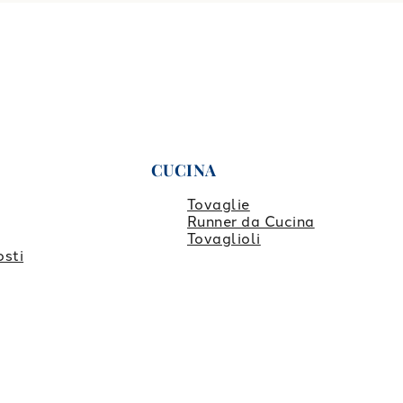
CUCINA
Tovaglie
Runner da Cucina
Tovaglioli
osti