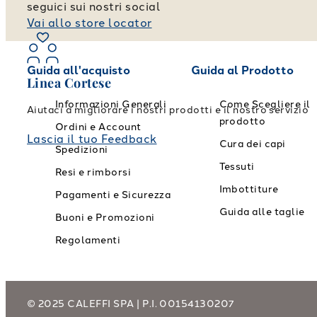
seguici sui nostri social
Vai allo store locator
Guida all'acquisto
Guida al Prodotto
Linea Cortese
Informazioni Generali
Come Scegliere il
Aiutaci a migliorare i nostri prodotti e il nostro servizio
prodotto
Ordini e Account
Lascia il tuo Feedback
Cura dei capi
Spedizioni
Tessuti
Resi e rimborsi
Imbottiture
Pagamenti e Sicurezza
Guida alle taglie
Buoni e Promozioni
Regolamenti
© 2025 CALEFFI SPA | P.I. 00154130207