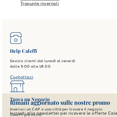
Trapunte invernali
Help Caleffi
Sevizio clienti dal lunedì al venerdì
dalle 9.00 alle 18.00
Contattaci
Trova un Negozio
Rimani aggiornato sulle nostre promo
Inserisci un CAP o una città per trovare il negozio
Iscriviti alla newsletter per ricevere le offerte Cale
Caleffi più vicino