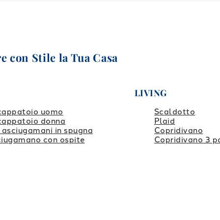
e con Stile la Tua Casa
LIVING
cappatoio uomo
Scaldotto
cappatoio donna
Plaid
 asciugamani in spugna
Copridivano
iugamano con ospite
Copridivano 3 p