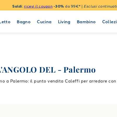
Saldi
:
ricevi il coupon
-30%
da 99€* |
Esclusi continuati
Letto
Bagno
Cucina
Living
Bambino
Collezi
ANGOLO DEL - Palermo
lermo: il punto vendita Caleffi per arredare con st