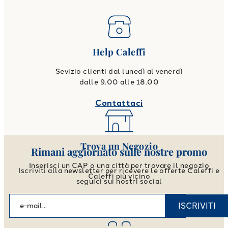
Help Caleffi
Sevizio clienti dal lunedì al venerdì
dalle 9.00 alle 18.00
Contattaci
Trova un Negozio
Rimani aggiornato sulle nostre promo
Inserisci un CAP o una città per trovare il negozio
Iscriviti alla newsletter per ricevere le offerte Caleffi e
Caleffi più vicino
seguici sui nostri social
Vai allo store locator
ISCRIVITI