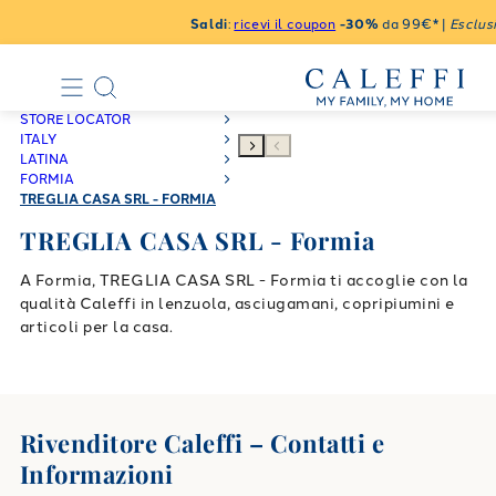
Saldi
:
ricevi il coupon
-30%
da 99€* |
Esclusi
STORE LOCATOR
ITALY
LATINA
FORMIA
TREGLIA CASA SRL - FORMIA
TREGLIA CASA SRL - Formia
A Formia, TREGLIA CASA SRL - Formia ti accoglie con la
qualità Caleffi in lenzuola, asciugamani, copripiumini e
articoli per la casa.
Rivenditore Caleffi – Contatti e
Informazioni