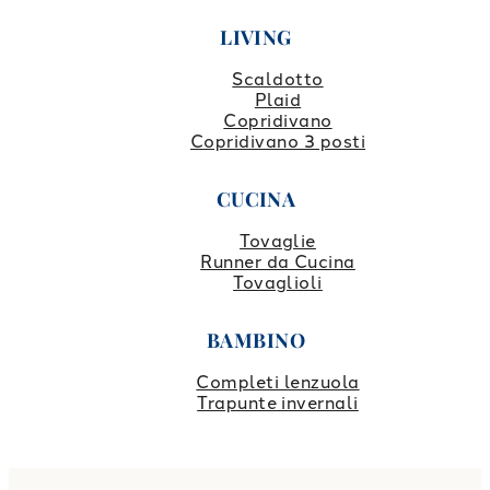
LIVING
Scaldotto
Plaid
Copridivano
Copridivano 3 posti
CUCINA
Tovaglie
Runner da Cucina
Tovaglioli
BAMBINO
Completi lenzuola
Trapunte invernali