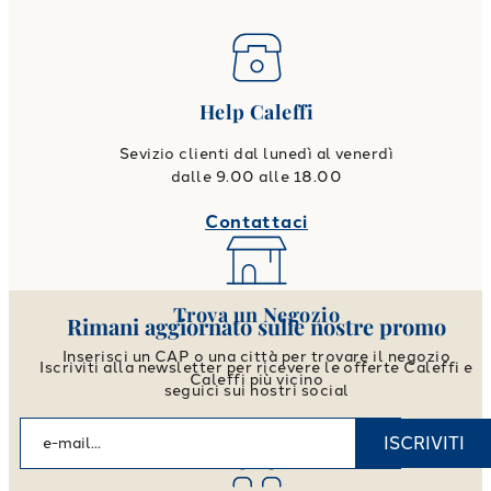
Help Caleffi
Sevizio clienti dal lunedì al venerdì
dalle 9.00 alle 18.00
Contattaci
Trova un Negozio
Rimani aggiornato sulle nostre promo
Inserisci un CAP o una città per trovare il negozio
Iscriviti alla newsletter per ricevere le offerte Caleffi e
Caleffi più vicino
seguici sui nostri social
Vai allo store locator
ISCRIVITI