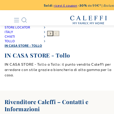
Saldi
:
ricevi il coupon
-30%
da 99€* |
Esclusi
STORE LOCATOR
ITALY
CHIETI
TOLLO
IN CASA STORE - TOLLO
IN CASA STORE - Tollo
IN CASA STORE - Tollo a Tollo: il punto vendita Caleffi per
arredare con stile grazie a biancheria di alta gamma per la
casa.
Rivenditore Caleffi – Contatti e
Informazioni