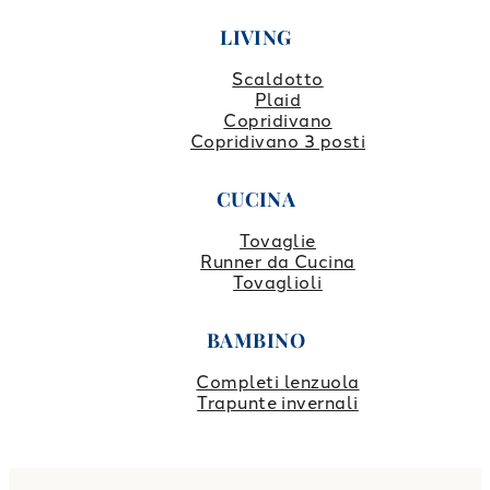
LIVING
Scaldotto
Plaid
Copridivano
Copridivano 3 posti
CUCINA
Tovaglie
Runner da Cucina
Tovaglioli
BAMBINO
Completi lenzuola
Trapunte invernali