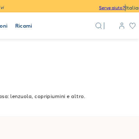
Itali
vi
Serve aiuto?
oni
Ricami
sa: lenzuola, copripiumini e altro.