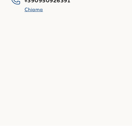
+390950926391
Chiama