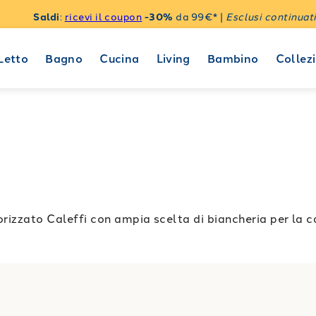
Saldi
:
ricevi il coupon
-30%
da 99€* |
Esclusi continuati
Letto
Bagno
Cucina
Living
Bambino
Collezi
rizzato Caleffi con ampia scelta di biancheria per la ca