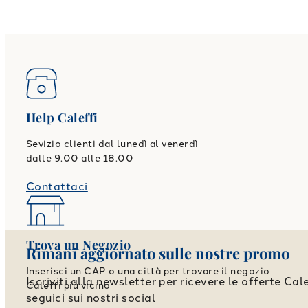
Help Caleffi
Sevizio clienti dal lunedì al venerdì
dalle 9.00 alle 18.00
Contattaci
Trova un Negozio
Rimani aggiornato sulle nostre promo
Inserisci un CAP o una città per trovare il negozio
Iscriviti alla newsletter per ricevere le offerte Cale
Caleffi più vicino
seguici sui nostri social