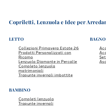
Copriletti, Lenzuola e Idee per Arredar
LETTO
BAGNO
Collezioni Primavera Estate 26
Ac
Prodotti Personalizzati con
Ac
Ricamo
Set
Lenzuola Diamante in Percalle
Asc
Completo lenzuola
matrimoniali
Trapunte invernali imbottite
BAMBINO
Completi lenzuola
Trapunte invernali