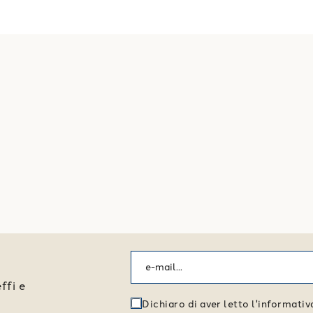
ffi e
Dichiaro di aver letto l'informati