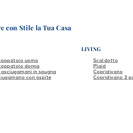
e con Stile la Tua Casa
LIVING
cappatoio uomo
Scaldotto
cappatoio donna
Plaid
 asciugamani in spugna
Copridivano
iugamano con ospite
Copridivano 3 p