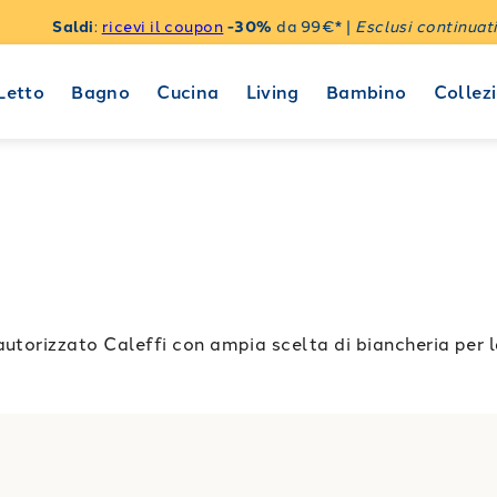
Saldi
:
ricevi il coupon
-30%
da 99€* |
Esclusi continuati
Letto
Bagno
Cucina
Living
Bambino
Collezi
utorizzato Caleffi con ampia scelta di biancheria per la