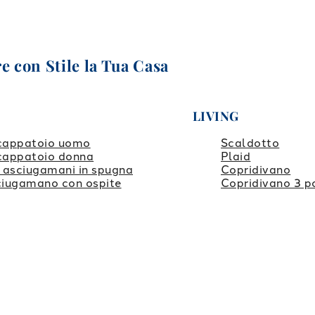
e con Stile la Tua Casa
LIVING
cappatoio uomo
Scaldotto
cappatoio donna
Plaid
 asciugamani in spugna
Copridivano
iugamano con ospite
Copridivano 3 p