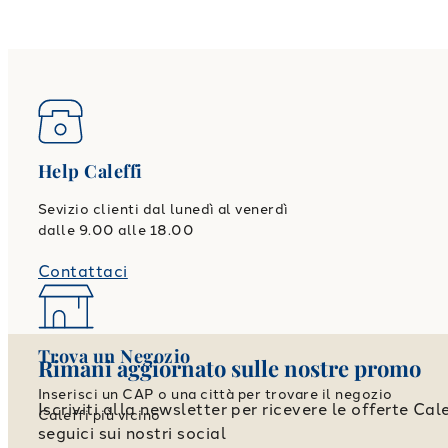
Help Caleffi
Sevizio clienti dal lunedì al venerdì
dalle 9.00 alle 18.00
Contattaci
Trova un Negozio
Rimani aggiornato sulle nostre promo
Inserisci un CAP o una città per trovare il negozio
Iscriviti alla newsletter per ricevere le offerte Cale
Caleffi più vicino
seguici sui nostri social