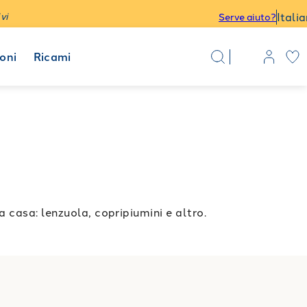
Itali
vi
Serve aiuto?
oni
Ricami
 casa: lenzuola, copripiumini e altro.