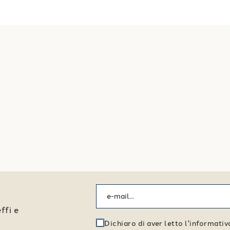
ffi e
Dichiaro di aver letto l'informati