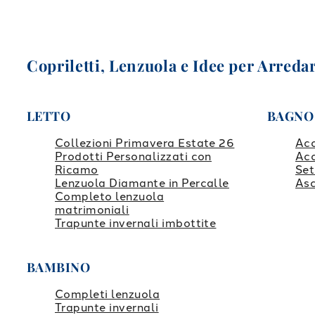
Copriletti, Lenzuola e Idee per Arredar
LETTO
BAGNO
Collezioni Primavera Estate 26
Ac
Prodotti Personalizzati con
Ac
Ricamo
Set
Lenzuola Diamante in Percalle
Asc
Completo lenzuola
matrimoniali
Trapunte invernali imbottite
BAMBINO
Completi lenzuola
Trapunte invernali