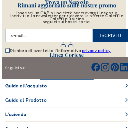
Trova un Negozio
Rimani aggiornato sulle nostre promo
Inserisci un CAP o una città per trovare il negozio
Iscriviti alla newsletter per ricevere le offerte Caleffi e
Caleffi più vicino
seguici sui nostri social
Vai allo store locator
ISCRIVITI
Dichiaro di aver letto l'informativa
privacy policy
Linea Cortese
Aiutaci a migliorare i nostri prodotti e il nostro servizio
Seguici su:
Lascia il tuo Feedback
Guida all'acquisto
Guida al Prodotto
L'azienda