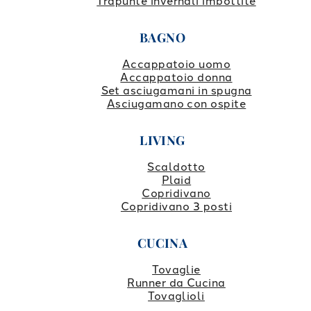
Trapunte invernali imbottite
BAGNO
Accappatoio uomo
Accappatoio donna
Set asciugamani in spugna
Asciugamano con ospite
LIVING
Scaldotto
Plaid
Copridivano
Copridivano 3 posti
CUCINA
Tovaglie
Runner da Cucina
Tovaglioli