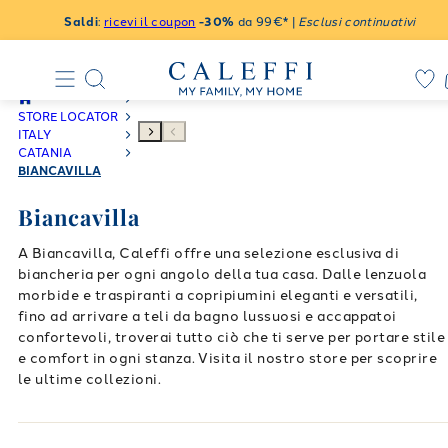
Saldi
:
ricevi il coupon
-30%
da 99€* |
Esclusi continuativi
STORE LOCATOR
ITALY
CATANIA
BIANCAVILLA
Biancavilla
A Biancavilla, Caleffi offre una selezione esclusiva di
biancheria per ogni angolo della tua casa. Dalle lenzuola
morbide e traspiranti a copripiumini eleganti e versatili,
fino ad arrivare a teli da bagno lussuosi e accappatoi
confortevoli, troverai tutto ciò che ti serve per portare stile
e comfort in ogni stanza. Visita il nostro store per scoprire
le ultime collezioni.