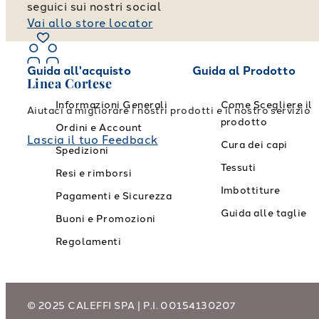
seguici sui nostri social
Vai allo store locator
Guida all'acquisto
Guida al Prodotto
Linea Cortese
Informazioni Generali
Come Scegliere il
Aiutaci a migliorare i nostri prodotti e il nostro servizio
prodotto
Ordini e Account
Lascia il tuo Feedback
Cura dei capi
Spedizioni
Tessuti
Resi e rimborsi
Imbottiture
Pagamenti e Sicurezza
Guida alle taglie
Buoni e Promozioni
Regolamenti
© 2025 CALEFFI SPA | P.I. 00154130207