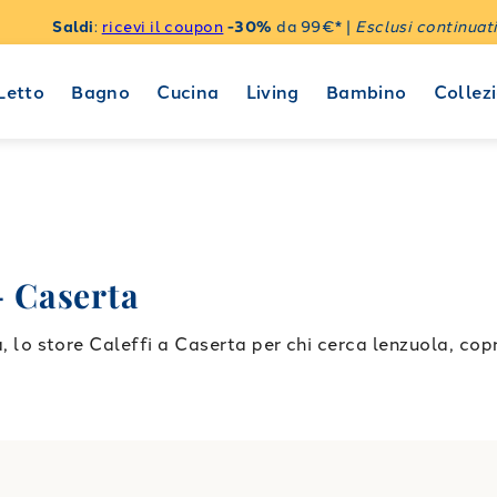
Saldi
:
ricevi il coupon
-30%
da 99€* |
Esclusi continuati
Letto
Bagno
Cucina
Living
Bambino
Collezi
 Caserta
store Caleffi a Caserta per chi cerca lenzuola, copri