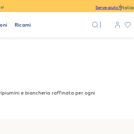
Itali
vi
Serve aiuto?
oni
Ricami
piumini e biancheria raffinata per ogni