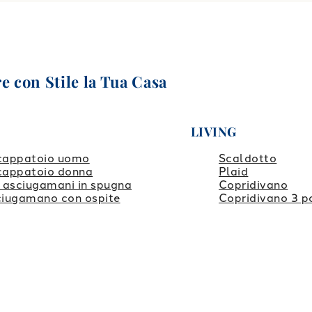
e con Stile la Tua Casa
LIVING
cappatoio uomo
Scaldotto
cappatoio donna
Plaid
 asciugamani in spugna
Copridivano
iugamano con ospite
Copridivano 3 p