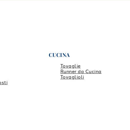
CUCINA
Tovaglie
Runner da Cucina
Tovaglioli
osti