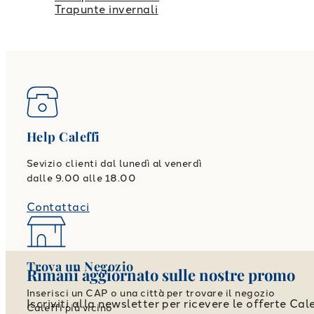
Trapunte invernali
Help Caleffi
Sevizio clienti dal lunedì al venerdì
dalle 9.00 alle 18.00
Contattaci
Trova un Negozio
Rimani aggiornato sulle nostre promo
Inserisci un CAP o una città per trovare il negozio
Iscriviti alla newsletter per ricevere le offerte Cale
Caleffi più vicino