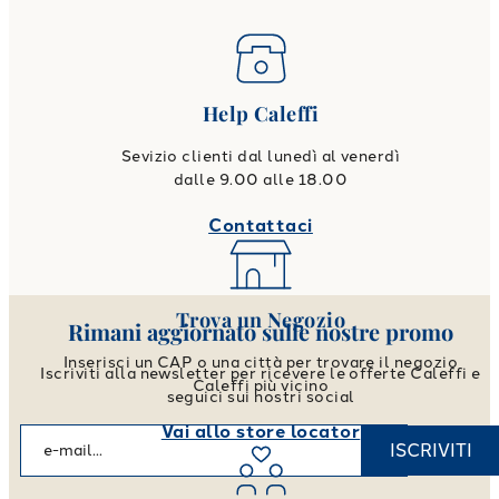
Help Caleffi
Sevizio clienti dal lunedì al venerdì
dalle 9.00 alle 18.00
Contattaci
Trova un Negozio
Rimani aggiornato sulle nostre promo
Inserisci un CAP o una città per trovare il negozio
Iscriviti alla newsletter per ricevere le offerte Caleffi e
Caleffi più vicino
seguici sui nostri social
Vai allo store locator
ISCRIVITI