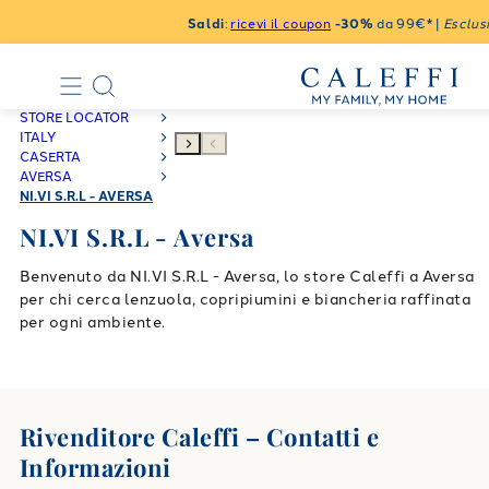
Saldi
:
ricevi il coupon
-30%
da 99€* |
Esclusi
STORE LOCATOR
ITALY
CASERTA
AVERSA
NI.VI S.R.L - AVERSA
NI.VI S.R.L - Aversa
Benvenuto da NI.VI S.R.L - Aversa, lo store Caleffi a Aversa
per chi cerca lenzuola, copripiumini e biancheria raffinata
per ogni ambiente.
Rivenditore Caleffi – Contatti e
Informazioni