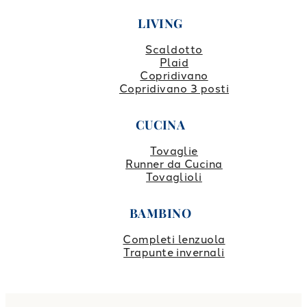
LIVING
Scaldotto
Plaid
Copridivano
Copridivano 3 posti
CUCINA
Tovaglie
Runner da Cucina
Tovaglioli
BAMBINO
Completi lenzuola
Trapunte invernali