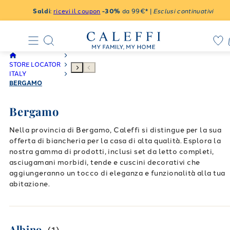
Saldi
:
ricevi il coupon
-30%
da 99€* |
Esclusi continuativi
STORE LOCATOR
ITALY
BERGAMO
Bergamo
Nella provincia di Bergamo, Caleffi si distingue per la sua
offerta di biancheria per la casa di alta qualità. Esplora la
nostra gamma di prodotti, inclusi set da letto completi,
asciugamani morbidi, tende e cuscini decorativi che
aggiungeranno un tocco di eleganza e funzionalità alla tua
abitazione.
Albino