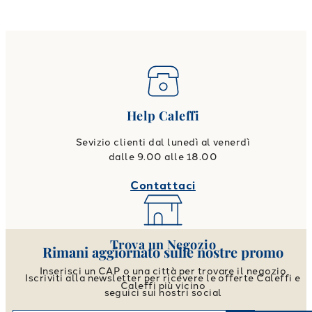
Help Caleffi
Sevizio clienti dal lunedì al venerdì
dalle 9.00 alle 18.00
Contattaci
Trova un Negozio
Rimani aggiornato sulle nostre promo
Inserisci un CAP o una città per trovare il negozio
Iscriviti alla newsletter per ricevere le offerte Caleffi e
Caleffi più vicino
seguici sui nostri social