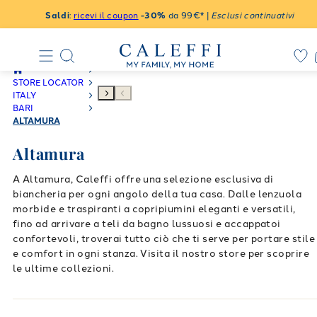
Saldi
:
ricevi il coupon
-30%
da 99€* |
Esclusi continuativi
STORE LOCATOR
ITALY
BARI
ALTAMURA
Altamura
A Altamura, Caleffi offre una selezione esclusiva di
biancheria per ogni angolo della tua casa. Dalle lenzuola
morbide e traspiranti a copripiumini eleganti e versatili,
fino ad arrivare a teli da bagno lussuosi e accappatoi
confortevoli, troverai tutto ciò che ti serve per portare stile
e comfort in ogni stanza. Visita il nostro store per scoprire
le ultime collezioni.