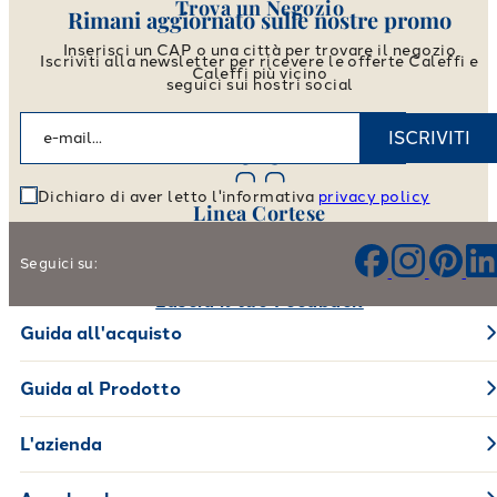
Trova un Negozio
Rimani aggiornato sulle nostre promo
Inserisci un CAP o una città per trovare il negozio
Iscriviti alla newsletter per ricevere le offerte Caleffi e
Caleffi più vicino
seguici sui nostri social
Vai allo store locator
ISCRIVITI
Dichiaro di aver letto l'informativa
privacy policy
Linea Cortese
Aiutaci a migliorare i nostri prodotti e il nostro servizio
Seguici su:
Lascia il tuo Feedback
Guida all'acquisto
Guida al Prodotto
L'azienda