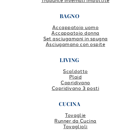
Trapunte invernali imbottite
BAGNO
Accappatoio uomo
Accappatoio donna
Set asciugamani in spugna
Asciugamano con ospite
LIVING
Scaldotto
Plaid
Copridivano
Copridivano 3 posti
CUCINA
Tovaglie
Runner da Cucina
Tovaglioli