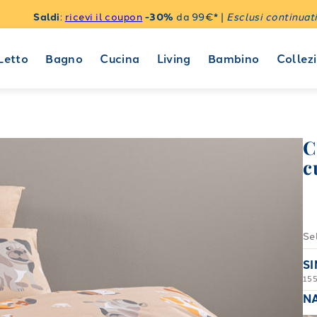
Saldi
:
ricevi il coupon
-30%
da 99€* |
Esclusi continuati
Letto
Bagno
Cucina
Living
Bambino
Collezi
C
c
Se
S
15
N