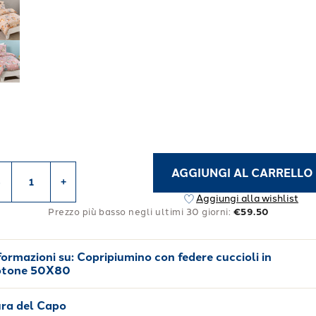
AGGIUNGI AL CARRELLO
-
+
Aggiungi alla wishlist
Prezzo più basso negli ultimi 30 giorni:
€59.50
formazioni su:
Copripiumino con federe cuccioli in
tone 50X80
ra del Capo