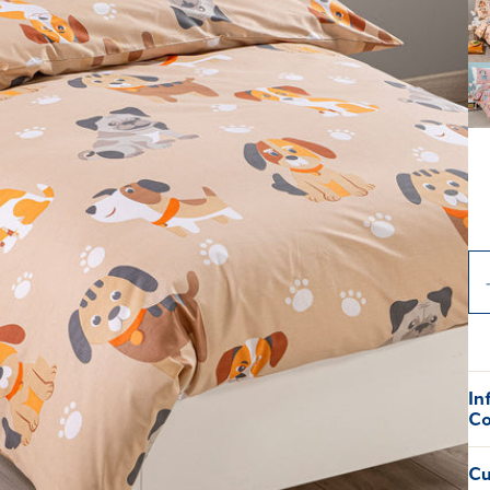
In
Co
Cu