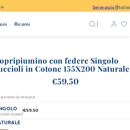
Itali
vi
Serve aiuto?
oni
Ricami
opripiumino con federe Singolo
uccioli in Cotone 155X200 Naturale
€59.50
leziona la misura
INGOLO
€59.50
5X200 50X80
ATURALE