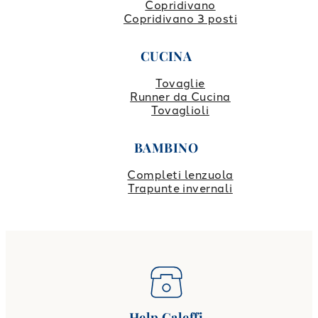
Copridivano
Copridivano 3 posti
CUCINA
Tovaglie
Runner da Cucina
Tovaglioli
BAMBINO
Completi lenzuola
Trapunte invernali
Help Caleffi