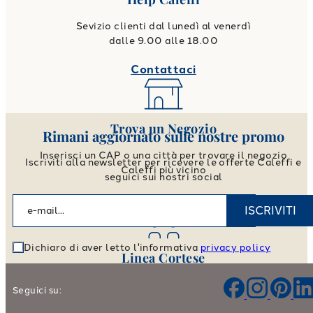
Sevizio clienti dal lunedì al venerdì
dalle 9.00 alle 18.00
Contattaci
Trova un Negozio
Rimani aggiornato sulle nostre promo
Inserisci un CAP o una città per trovare il negozio
Iscriviti alla newsletter per ricevere le offerte Caleffi e
Caleffi più vicino
seguici sui nostri social
Vai allo store locator
ISCRIVITI
Dichiaro di aver letto l'informativa
privacy policy
Linea Cortese
Aiutaci a migliorare i nostri prodotti e il nostro servizio
Seguici su: