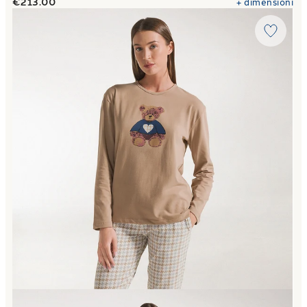
€213.00
+
dimensioni
Link to "
Pigiama coccole in Cotone
"