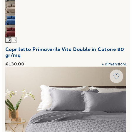
Copriletto Primaverile Vita Double in Cotone 80
gr/mq
€130.00
+
dimensioni
Link to "
Copriletto Primaverile in Raso di cotone 80 gr/mq