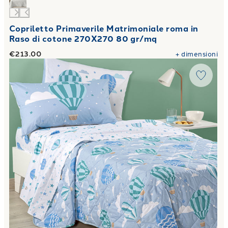
Copriletto Primaverile Matrimoniale roma in
Raso di cotone 270X270 80 gr/mq
€213.00
+
dimensioni
Link to "
Copriletto Primaverile star in Cotone 80 gr/mq
"