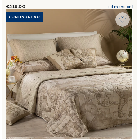
€216.00
+
dimensioni
Link to "
Copriletto Primaverile geo safari in Raso di coton
CONTINUATIVO