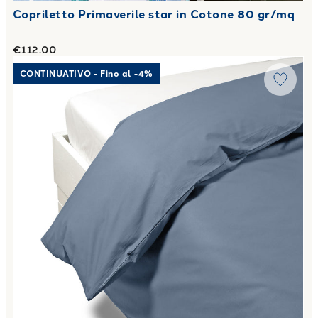
Copriletto Primaverile star in Cotone 80 gr/mq
€112.00
Link to "
Sacco Copripiumino Matrimoniale Percalle tinta un
CONTINUATIVO - Fino al -4%