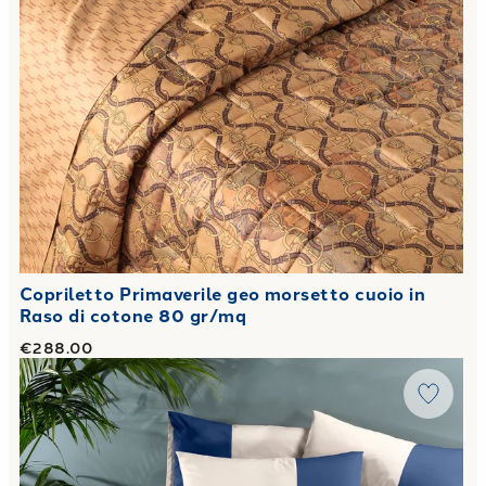
Copriletto Primaverile geo morsetto cuoio in
Raso di cotone 80 gr/mq
€288.00
Link to "
Copriletto Primaverile Matrimoniale suite in Raso