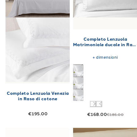
Completo Lenzuola
Matrimoniale ducale in Ras
di cotone 260X290
+
dimensioni
Completo Lenzuola Venezia
in Raso di cotone
€195.00
€168.00
€186.00
Link to "
Completo Lenzuola Matrimoniale bel
Link to "
Compl