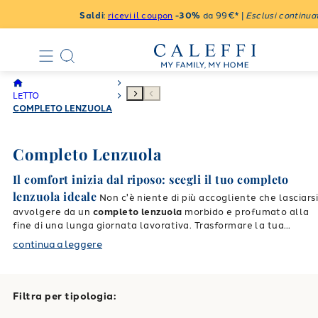
Saldi
:
ricevi il coupon
-30%
da 99€* |
Esclusi continuat
LETTO
COMPLETO LENZUOLA
Completo Lenzuola
Il comfort inizia dal riposo: scegli il tuo completo
lenzuola ideale
Non c'è niente di più accogliente che lasciars
avvolgere da un
completo lenzuola
morbido e profumato alla
fine di una lunga giornata lavorativa. Trasformare la tua
camera da letto in un'autentica oasi di benessere è semplice
continua a leggere
quando scegli la giusta biancheria da letto. Caleffi ti
accompagna in tutti i tuoi momenti di relax, offrendoti
soluzioni esclusive capaci di unire un'eleganza senza tempo a
una praticità assoluta. Che tu stia cercando tonalità calde e
Filtra per tipologia:
rilassanti per favorire il riposo notturno, o fantasie vivaci e