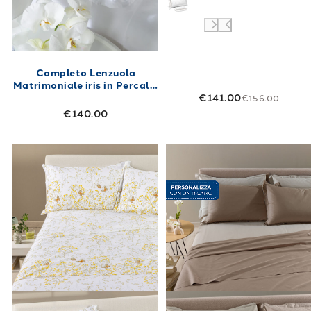
Completo Lenzuola
Matrimoniale iris in Percalle
€141.00
250X280 Bianco
€156.00
€140.00
Link to "
Completo Lenzuola Myosotis Floreal
Link to "
Compl