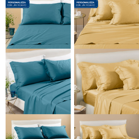
lenzuola matrimoniali
, pensati per arricchire la camera
padronale con stampe floreali, trame geometriche o tinte
unite estremamente raffinate, fino al
completo lenzuola
singole
, l'ideale per rallegrare la stanza dei bambini o per
accogliere al meglio gli ospiti. Non mancano, ovviamente, le
proposte per le
lenzuola per letto a una piazza e mezza
, un
formato sempre più richiesto per chi desidera il massimo dello
spazio e della comodità. Ogni set è composto con la massima
cura, includendo
lenzuolo sotto con angoli
facilmente
adattabili,
lenzuolo sopra
e
federe coordinate
, garantendo così
una vestibilità sempre perfetta sui materassi di ogni spessore.
Perché scegliere la biancheria da letto Caleffi
Affidarti
alle
lenzuola Caleffi
significa portare nella tua casa tutta
l'eccellenza e la passione del design italiano, unite a
un'attenzione sartoriale per i minimi dettagli. Rispetto alle
altre opzioni presenti sul mercato, i nostri articoli si distinguon
per il perfetto equilibrio tra estetica raffinata, massima durata
e assoluta sicurezza dei materiali, i quali sono rigorosamente
atossici e certificati. Ti offriamo una vastissima gamma di
prodotti di altissima qualità a prezzi estremamente competitivi
permettendoti di rinnovare il look della tua zona notte in mod
semplice, accessibile e altamente gratificante. Tutto questo è
a tua disposizione in pochi clic online o direttamente nei nostri