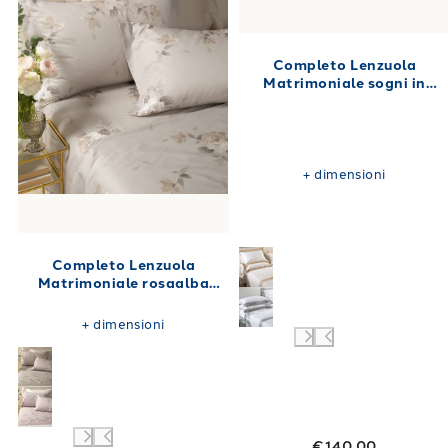
Completo Lenzuola
Matrimoniale sogni in
Percalle 250X280
+
dimensioni
Completo Lenzuola
Matrimoniale rosaalba
Floreale in Raso di cotone
240X280
+
dimensioni
€140.00