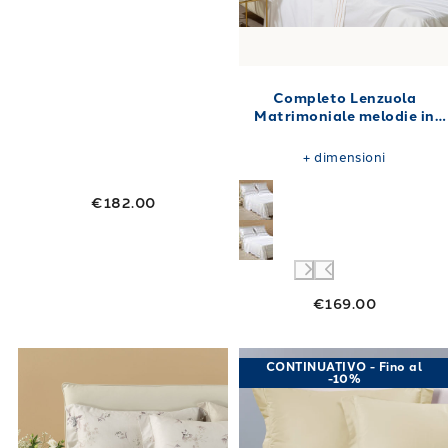
Completo Lenzuola
Matrimoniale melodie in
Raso di cotone 250X280
+
dimensioni
€182.00
€169.00
Link to "
Completo Lenzuola Matrimoniale chia
Link to "
Compl
CONTINUATIVO - Fino al
-10%