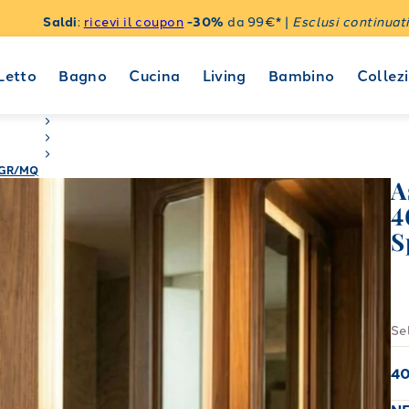
Saldi
:
ricevi il coupon
-30%
da 99€* |
Esclusi continuati
Letto
Bagno
Cucina
Living
Bambino
Collezi
 GR/MQ
A
4
S
Se
4