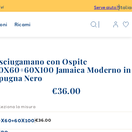
Itali
vi
Serve aiuto?
oni
Ricami
sciugamano con Ospite
0X60+60X100 Jamaica Moderno in
pugna Nero
€36.00
leziona la misura
0X60+60X100
€36.00