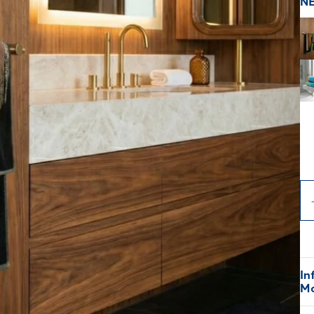
N
In
Mo