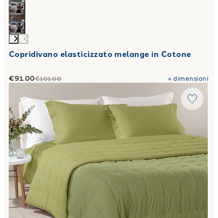
Copridivano elasticizzato melange in Cotone
€91.00
+
dimensioni
€101.00
Link to "
Trapunta Calduccia mia in Microfibra 150 gr/mq
"