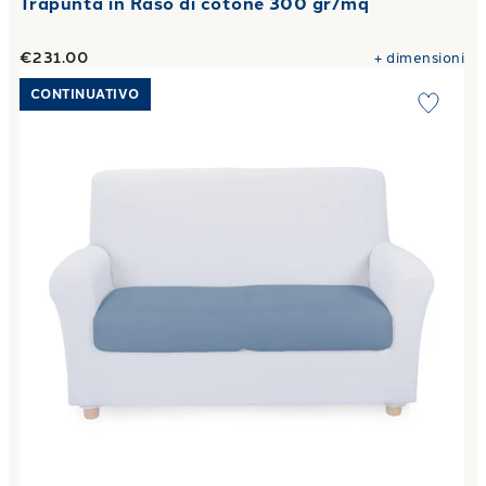
Trapunta in Raso di cotone 300 gr/mq
€231.00
+
dimensioni
Link to "
Copricuscino melange in Cotone
"
CONTINUATIVO