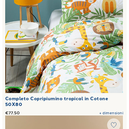
Completo Copripiumino tropical in Cotone
50X80
€77.50
+
dimensioni
Link to "
Trapunta in Raso di cotone 300 gr/mq
"