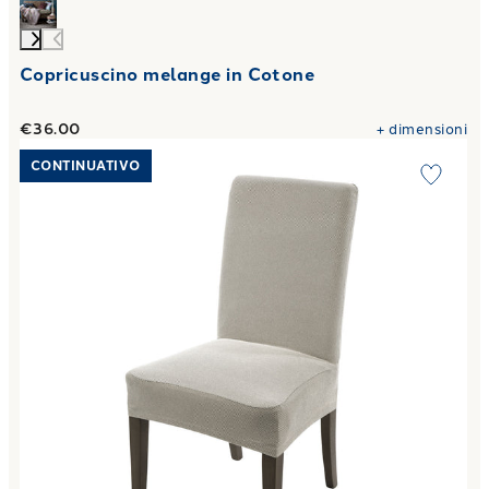
Copricuscino melange in Cotone
€36.00
+
dimensioni
Link to "
Set 2 Coprisedia Universale 1 Posti melange in C
CONTINUATIVO