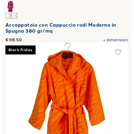
Accappatoio con Cappuccio rodi Moderno in
Spugna 380 gr/mq
€98.50
+
dimensioni
Link to "
Accappatoio con Cappuccio in Spugna Ifaty Carrar
Black Friday