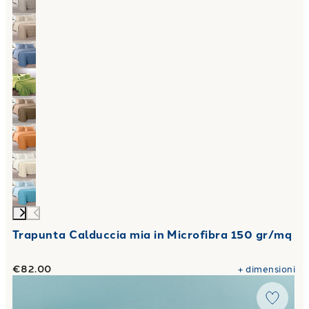
Trapunta Calduccia mia in Microfibra 150 gr/mq
€82.00
+
dimensioni
Link to "
Completo Copripiumino tropical in Cotone 50X80