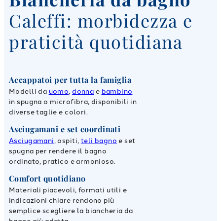
Caleffi: morbidezza e
praticità quotidiana
Accappatoi per tutta la famiglia
Modelli da
uomo
,
donna
e
bambino
in spugna o microfibra, disponibili in
diverse taglie e colori.
Asciugamani e set coordinati
Asciugamani
, ospiti,
teli bagno
e set
spugna per rendere il bagno
ordinato, pratico e armonioso.
Comfort quotidiano
Materiali piacevoli, formati utili e
indicazioni chiare rendono più
semplice scegliere la biancheria da