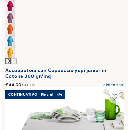
Accappatoio con Cappuccio yupi junior in
Cotone 360 gr/mq
€44.00
+
dimensioni
€46.00
Link to "
Tovaglia eden Floreale in Cotone
"
CONTINUATIVO - Fino al -4%