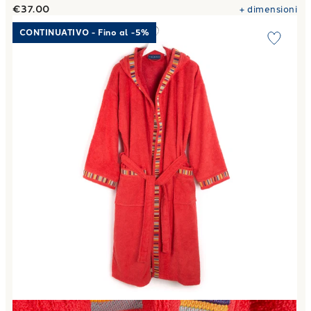
€37.00
+
dimensioni
Link to "
Accappatoio con Cappuccio yupi junior in Cotone 
CONTINUATIVO - Fino al -5%