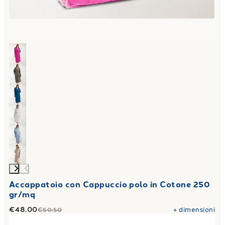
Accappatoio con Cappuccio polo in Cotone 250
gr/mq
€48.00
+
dimensioni
€50.50
Link to "
Completo Lenzuola oryza Moderno in Percalle
"