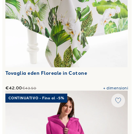
Tovaglia eden Floreale in Cotone
€42.00
+
dimensioni
€43.50
Link to "
Accappatoio con Cappuccio polo in Cotone 250 gr
CONTINUATIVO - Fino al -5%