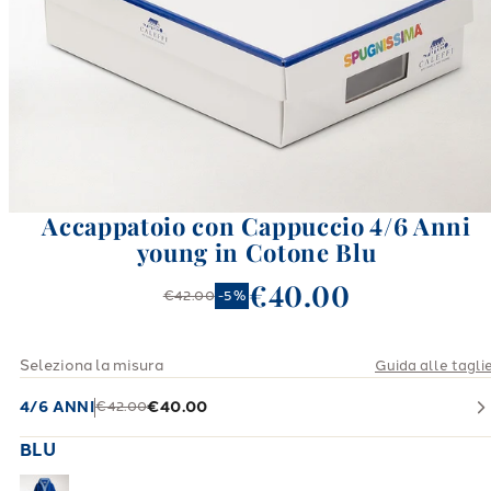
Accappatoio con Cappuccio 4/6 Anni
young in Cotone Blu
€40.00
€42.00
-
5
%
Seleziona la misura
Guida alle tagli
4/6 ANNI
€40.00
€42.00
BLU