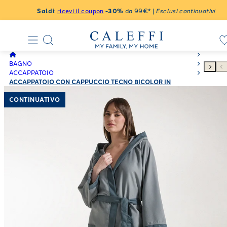
Saldi
:
ricevi il coupon
-30%
da 99€* |
Esclusi continuativi
BAGNO
ACCAPPATOIO
ACCAPPATOIO CON CAPPUCCIO TECNO BICOLOR IN
MICROFIBRA 170 GR/MQ
CONTINUATIVO