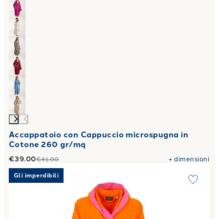
Accappatoio con Cappuccio microspugna in
Cotone 260 gr/mq
€39.00
+
dimensioni
€41.00
Link to "
Accappatoio con Cappuccio in Spugna Voyage Carr
Gli imperdibili