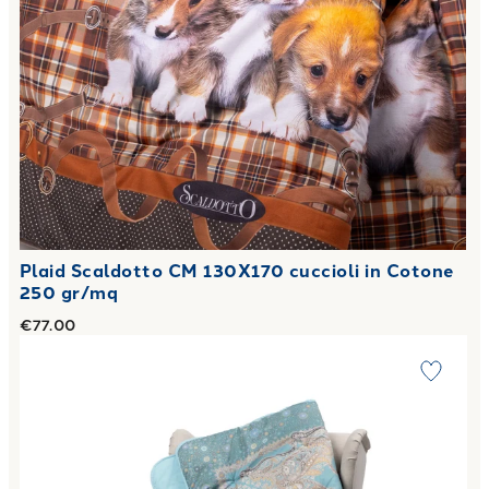
Plaid Scaldotto CM 130X170 cuccioli in Cotone
250 gr/mq
€77.00
Link to "
Plaid Scaldotto CM 130X170 serenissima in Coton