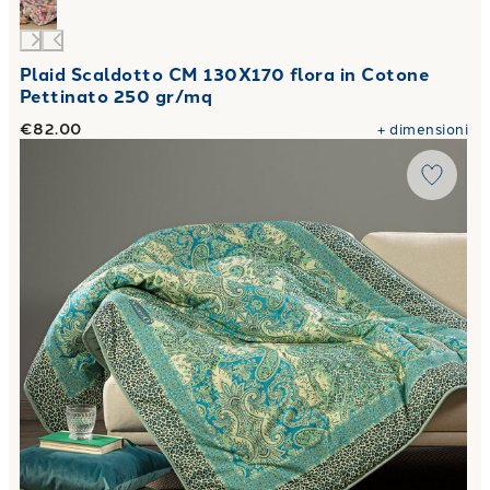
Plaid Scaldotto CM 130X170 flora in Cotone
Pettinato 250 gr/mq
€82.00
+
dimensioni
Link to "
Plaid Scaldotto CM 130X170 belmond in Cotone P