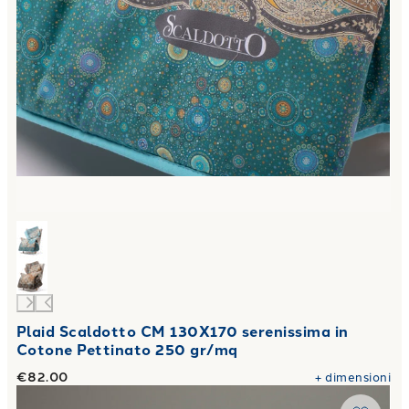
Plaid Scaldotto CM 130X170 serenissima in
Cotone Pettinato 250 gr/mq
€82.00
+
dimensioni
Link to "
Plaid Scaldotto CM 130X170 flora in Cotone Pett