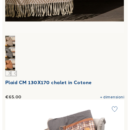
Plaid CM 130X170 chalet in Cotone
€65.00
+
dimensioni
Link to "
Plaid Scaldotto CM 130X170 cuccioli in Cotone 2