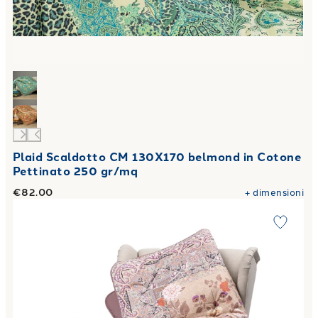
Plaid Scaldotto CM 130X170 belmond in Cotone
Pettinato 250 gr/mq
€82.00
+
dimensioni
Link to "
Plaid Scaldotto CM 130X170 giava in Cotone Pett