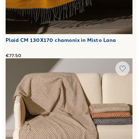
Plaid CM 130X170 chamonix in Misto Lana
€77.50
Link to "
Plaid CM 130X170 chalet in Cotone
"