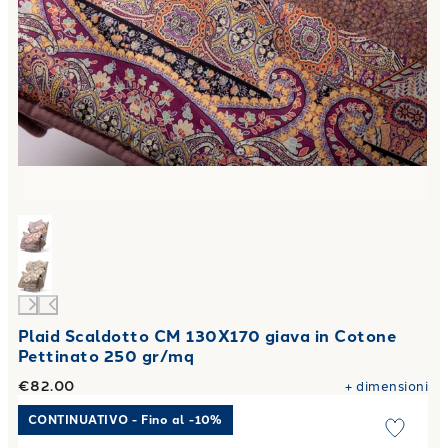
Plaid Scaldotto CM 130X170 giava in Cotone
Pettinato 250 gr/mq
€82.00
+
dimensioni
Link to "
Piumone sofy quattro stagioni in Cotone 350 gr/m
CONTINUATIVO - Fino al -10%