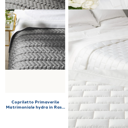
Copriletto Primaverile
Matrimoniale hydra in Raso
di cotone 270X270 80
gr/mq