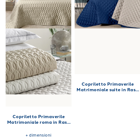
Copriletto Primaverile
Matrimoniale suite in Raso
di cotone 270X270 80
gr/mq
Copriletto Primaverile
Matrimoniale roma in Raso
di cotone 270X270 80
gr/mq
+
dimensioni