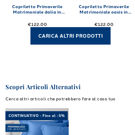
Copriletto Primaverile
Copriletto Primaverile
Matrimoniale dalia in
Matrimoniale oasis in
Cotone 260X270 80 gr/mq
Cotone 260X270 80 gr/mq
Naturale
€122.00
€122.00
CARICA ALTRI PRODOTTI
Scopri Articoli Alternativi
Cerca altri articoli che potrebbero fare al caso tuo
Link to "
Completo Lenzuola Cotone tinta uni
CONTINUATIVO - Fino al -5%