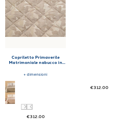
Copriletto Primaverile
Matrimoniale nabucco in
Raso Jacquard 260X270 80
gr/mq
+
dimensioni
€312.00
€312.00