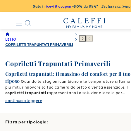
Saldi
:
ricevi il coupon
-30%
da 99€* |
Esclusi continuat
LETTO
COPRILETTI TRAPUNTATI PRIMAVERILI
Copriletti Trapuntati Primaverili
Copriletti trapuntati: Il massimo del comfort per il tuo
riposo
Quando le stagioni cambiano e le temperature si fanno
più miti, rinnovare la tua camera da letto diventa essenziale. I
copriletti trapuntati
rappresentano la soluzione ideale per
garantirti il giusto tepore durante le mezze stagioni, unendo
continua a leggere
un'elevata funzionalità a un’estetica raffinata. Scegliere un
copriletto trapuntato
firmato Caleffi significa abbracciare
l'eleganza del design senza mai rinunciare alla comodità
quotidiana. La nostra attenta selezione è pensata
Filtra per tipologia:
appositamente per trasformare la tua stanza in una vera e