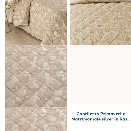
Copriletto Primaverile
Matrimoniale silver in Raso
Jacquard 260X270 80
gr/mq