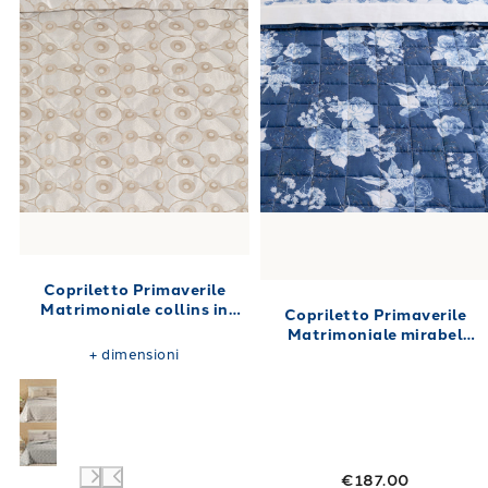
Copriletto Primaverile
Matrimoniale collins in
Copriletto Primaverile
Raso Jacquard 260X270 80
Matrimoniale mirabel
gr/mq
Floreale in Raso di cotone
+
dimensioni
270X270 80 gr/mq
€187.00