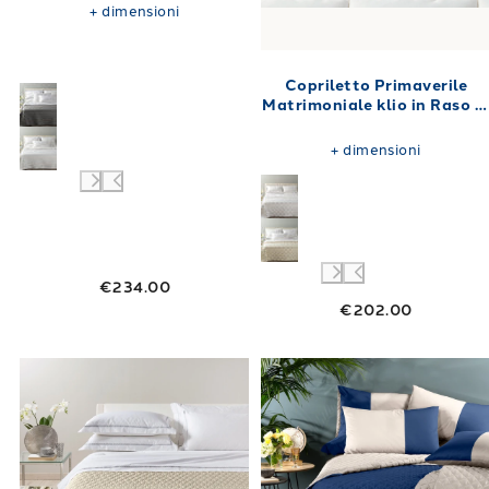
+
dimensioni
Copriletto Primaverile
Matrimoniale klio in Raso d
cotone 270X270 80 gr/mq
+
dimensioni
€234.00
€202.00
Link to "
Copriletto Primaverile Matrimonial
Link to "
Copri