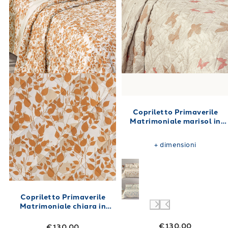
Copriletto Primaverile
Matrimoniale marisol in
Cotone 260X270 80 gr/mq
+
dimensioni
Copriletto Primaverile
Matrimoniale chiara in
Cotone 260X270 80 gr/mq
€130.00
€130.00