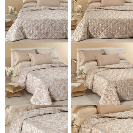
moderno e minimalista, la vastissima gamma di opzioni
disponibili nel nostro catalogo ti permette di individuare
sempre il design perfetto per i tuoi spazi. Dalle delicate e
raffinate stampe floreali ai motivi geometrici dal carattere
deciso, passando per eleganti e versatili tinte unite,
personalizzare l'atmosfera della tua zona notte diventa
un'esperienza semplice e gratificante. Per completare il look
del tuo letto con un tocco di classe aggiuntivo, ti suggeriamo d
esplorare anche la nostra esclusiva collezione di
cuscini
d'arredo
, gli alleati perfetti per creare piacevoli giochi di color
Misure perfette per
e volume che attireranno ogni sguardo.
ogni tipologia di letto
Sappiamo quanto sia fondamentale
che la
biancheria da letto
vesta i tuoi spazi in modo preciso e
sartoriale. Proprio per questo motivo, proponiamo soluzioni
versatili, studiate per adattarsi perfettamente a ogni specifica
esigenza. Se stai cercando un
trapuntino matrimoniale
per la
tua camera padronale, troverai dimensioni generose e ben
calibrate che ricadono elegantemente sui bordi del materasso.
Non mancano, ovviamente, le opzioni dedicate ai più piccoli o
alle accoglienti stanze degli ospiti, con coloratissimi e pratici
copriletti singoli e comode varianti pensate per il letto a una
piazza e mezza. La massima attenzione alle proporzioni ti
garantisce in ogni momento un letto in perfetto ordine e