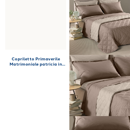
Copriletto Primaverile
Matrimoniale patricia in
Raso di cotone 270X270 80
gr/mq