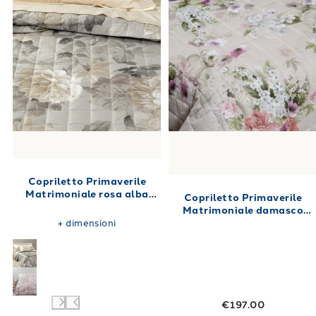
Copriletto Primaverile
Matrimoniale rosa alba
Copriletto Primaverile
Floreale in Raso di cotone
Matrimoniale damasco
270X270 80 gr/mq
Floreale in Raso di cotone
+
dimensioni
270X270 80 gr/mq
€197.00