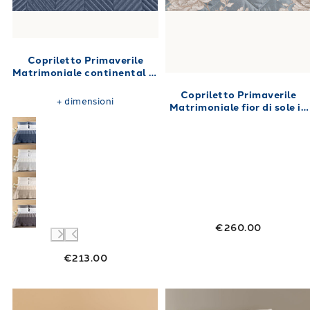
Copriletto Primaverile
Matrimoniale continental in
Raso di cotone 270X270 80
Copriletto Primaverile
gr/mq
+
dimensioni
Matrimoniale fior di sole in
Raso Jacquard 260X270 80
gr/mq
€260.00
€213.00
Link to "
Copriletto Primaverile Matrimonial
Link to "
Copri