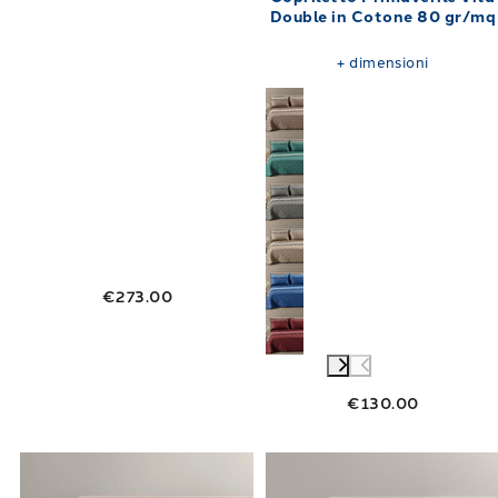
Double in Cotone 80 gr/mq
+
dimensioni
€273.00
€130.00
Link to "
Copriletto Primaverile Matrimonial
Link to "
Copri