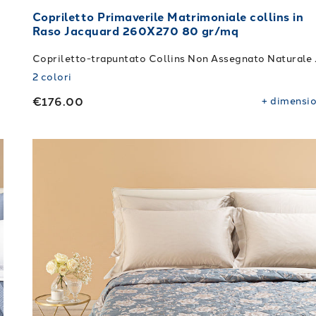
Copriletto Primaverile Matrimoniale collins in
Raso Jacquard 260X270 80 gr/mq
Copriletto
2
colori
€176.00
+
dimensio
inental in Raso di cotone 270X270 80 gr/mq
Link to "
Copriletto Primaverile Matrimoniale fio
"