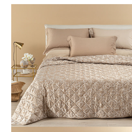
Link to "
Copriletto Primaverile Matrimoniale ver