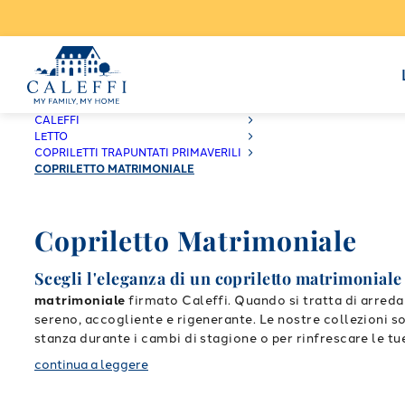
CALEFFI
LETTO
COPRILETTI TRAPUNTATI PRIMAVERILI
COPRILETTO MATRIMONIALE
Copriletto Matrimoniale
Scegli l'eleganza di un copriletto matrimoniale 
matrimoniale
firmato Caleffi. Quando si tratta di arredar
sereno, accogliente e rigenerante. Le nostre collezioni so
stanza durante i cambi di stagione o per rinfrescare le tue
Materiali di qualità per un comf
ambiente domestico.
continua a leggere
scelta attenta delle fibre. Caleffi seleziona con passione
freschezza sulla pelle. Oltre all'estetica, la funzionalità