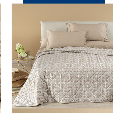
bena in Raso Jacquard 260X270 80 gr/mq
Link to "
Copriletto Primaverile Matrimoniale co
"