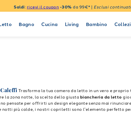
Saldi
:
ricevi il coupon
-30%
da 99€* |
Esclusi continuati
Letto
Bagno
Cucina
Living
Bambino
Collezi
Caleffi
Trasforma la tua camera da letto in un vero e propri
e la zona notte, la scelta della giusta
biancheria da letto
gioc
no pensate per offrirti un design elegante senza mai rinunciare a
 notti più calde, i nostri copriletti sono l'elemento perfetto pe
ort senza pari
Il segreto di un
copriletto estivo matrimonial
 e cura filati di primissima qualità, come il morbido e traspira
 è da sempre una nostra priorità: ogni
copriletto per letto a due