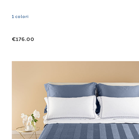
1
colori
€176.00
Link to "
Copriletto Primaverile Matrimoniale cont