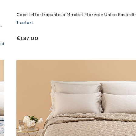
1
colori
-trapuntato Collins Non Assegnato Naturale Jacquard
€187.00
ni
r di sole in Raso Jacquard 260X270 80 gr/mq
Link to "
Copriletto Primaverile Matrimoniale n
"