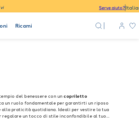
Itali
vi
Serve aiuto?
oni
Ricami
o tempio del benessere con un
copriletto
a un ruolo fondamentale per garantirti un riposo
lla praticità quotidiana. Ideali per vestire la tua
r regalare un tocco di stile inconfondibile al tuo
e
capace di avvolgerti delicatamente risiede nella
nte cotone, per assicurarti una sensazione di assoluta
 piazze
è studiato per offrirti un lavaggio semplice