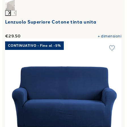
Lenzuolo Superiore Cotone tinta unita
€29.50
+
dimensioni
Link to "
Copridivano elasticizzato new magic in Cotone 20
CONTINUATIVO - Fino al -5%