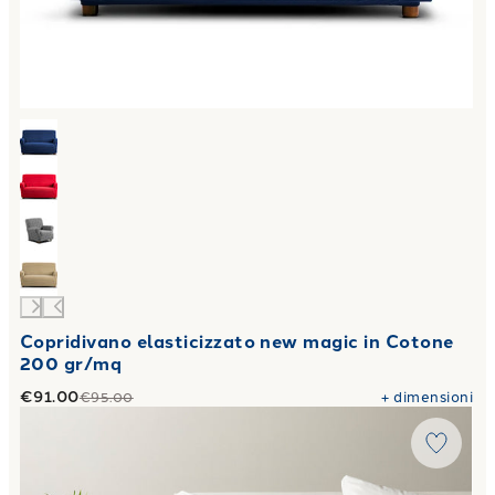
Copridivano elasticizzato new magic in Cotone
200 gr/mq
€91.00
+
dimensioni
€95.00
Link to "
Copriletto Primaverile Modern 80 gr/mq
"