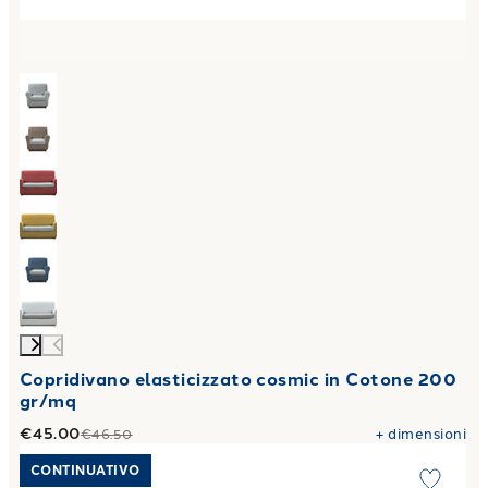
Copridivano elasticizzato cosmic in Cotone 200
gr/mq
€45.00
+
dimensioni
€46.50
Link to "
Cuscino arredo Double in Microfibra 300 gr
"
CONTINUATIVO