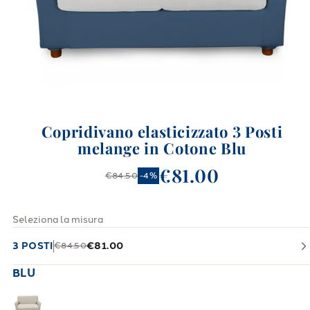
Copridivano elasticizzato 3 Posti
melange in Cotone Blu
€81.00
€84.50
-
4
%
Seleziona la misura
3 POSTI
€81.00
€84.50
BLU