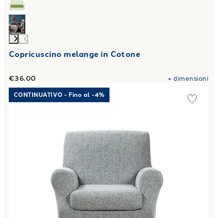
Copricuscino melange in Cotone
€36.00
+
dimensioni
Link to "
Copridivano elasticizzato cosmic in Cotone 200 g
CONTINUATIVO - Fino al -4%