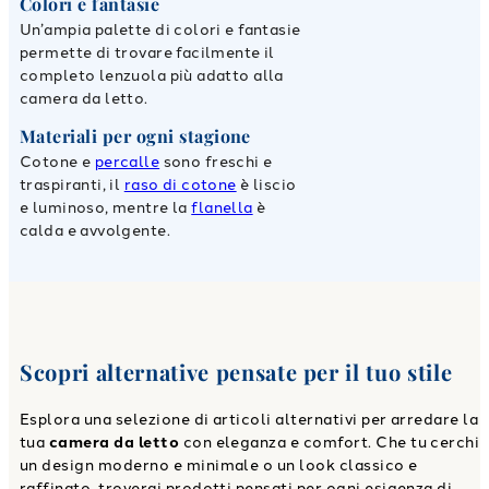
Colori e fantasie
Un’ampia palette di colori e fantasie
permette di trovare facilmente il
completo lenzuola più adatto alla
camera da letto.
Materiali per ogni stagione
Cotone e
percalle
sono freschi e
traspiranti, il
raso di cotone
è liscio
e luminoso, mentre la
flanella
è
calda e avvolgente.
Scopri alternative pensate per il tuo stile
Esplora una selezione di articoli alternativi per arredare la
tua
camera da letto
con eleganza e comfort. Che tu cerchi
un design moderno e minimale o un look classico e
raffinato, troverai prodotti pensati per ogni esigenza di