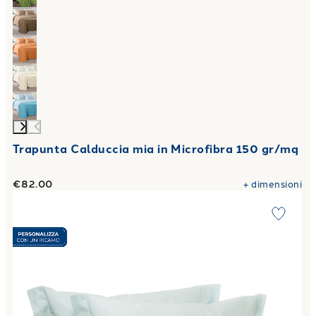
Trapunta Calduccia mia in Microfibra 150 gr/mq
€82.00
+
dimensioni
Link to "
Federa singola Percalle tinta unita 50X80 2 volant