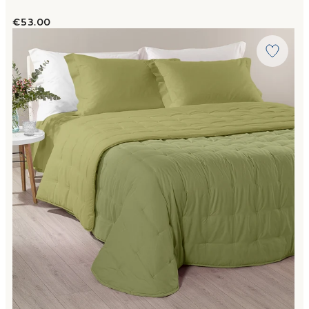
€53.00
Link to "
Trapunta Calduccia mia in Microfibra 150 gr/mq
"