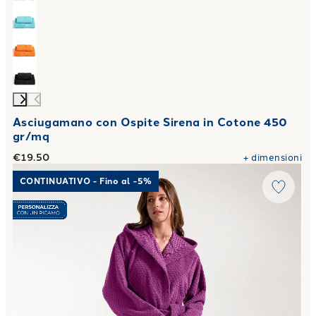
Asciugamano con Ospite Sirena in Cotone 450
gr/mq
€19.50
+
dimensioni
Link to "
Accappatoio con Cappuccio Sirena in Cotone 450 
CONTINUATIVO - Fino al -5%