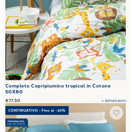
Completo Copripiumino tropical in Cotone
50X80
€77.50
+
dimensioni
Link to "
Completo Copripiumino Matrimoniale Percalle tint
CONTINUATIVO - Fino al -10%