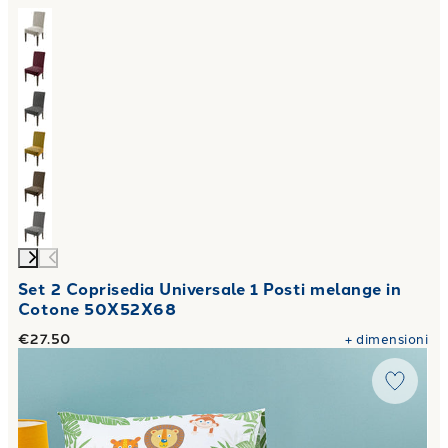
Set 2 Coprisedia Universale 1 Posti melange in
Cotone 50X52X68
€27.50
+
dimensioni
Link to "
Completo Copripiumino tropical in Cotone 50X80