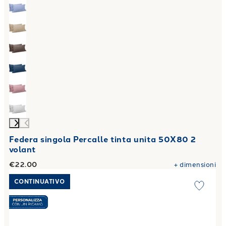
Federa singola Percalle tinta unita 50X80 2
volant
€22.00
+
dimensioni
Link to "
Asciugamano con Ospite Sirena in Cotone 450 gr/
CONTINUATIVO