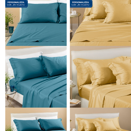
lenzuola matrimoniali
, pensati per arricchire la camera
padronale con stampe floreali, trame geometriche o tinte
unite estremamente raffinate, fino al
completo lenzuola
singole
, l'ideale per rallegrare la stanza dei bambini o per
accogliere al meglio gli ospiti. Non mancano, ovviamente, le
proposte per le
lenzuola per letto a una piazza e mezza
, un
formato sempre più richiesto per chi desidera il massimo dello
spazio e della comodità. Ogni set è composto con la massima
cura, includendo
lenzuolo sotto con angoli
facilmente
adattabili,
lenzuolo sopra
e
federe coordinate
, garantendo così
una vestibilità sempre perfetta sui materassi di ogni spessore.
Perché scegliere la biancheria da letto Caleffi
Affidarti
alle
lenzuola Caleffi
significa portare nella tua casa tutta
l'eccellenza e la passione del design italiano, unite a
un'attenzione sartoriale per i minimi dettagli. Rispetto alle
altre opzioni presenti sul mercato, i nostri articoli si distinguon
per il perfetto equilibrio tra estetica raffinata, massima durata
e assoluta sicurezza dei materiali, i quali sono rigorosamente
atossici e certificati. Ti offriamo una vastissima gamma di
prodotti di altissima qualità a prezzi estremamente competitivi
permettendoti di rinnovare il look della tua zona notte in mod
semplice, accessibile e altamente gratificante. Tutto questo è
a tua disposizione in pochi clic online o direttamente nei nostri