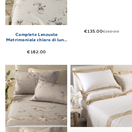
€135.00
€150.00
Completo Lenzuola
Matrimoniale chiaro di luna
Floreale in Raso di cotone
€182.00
Link to "
Completo Lenzuola Matrimoniale ros
Link to "
Compl