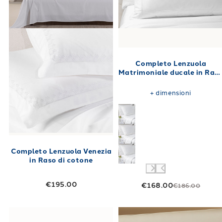
Completo Lenzuola
Matrimoniale ducale in Ras
di cotone 260X290
+
dimensioni
Completo Lenzuola Venezia
in Raso di cotone
€195.00
€168.00
€186.00
Link to "
Completo Lenzuola Matrimoniale bel
Link to "
Compl