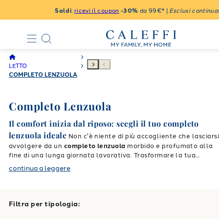
Saldi
:
ricevi il coupon
-30%
da 99€* |
Esclusi continuat
LETTO
COMPLETO LENZUOLA
Completo Lenzuola
Il comfort inizia dal riposo: scegli il tuo completo
lenzuola ideale
Non c'è niente di più accogliente che lasciars
avvolgere da un
completo lenzuola
morbido e profumato alla
fine di una lunga giornata lavorativa. Trasformare la tua
camera da letto in un'autentica oasi di benessere è semplice
continua a leggere
quando scegli la giusta biancheria da letto. Caleffi ti
accompagna in tutti i tuoi momenti di relax, offrendoti
soluzioni esclusive capaci di unire un'eleganza senza tempo a
una praticità assoluta. Che tu stia cercando tonalità calde e
Filtra per tipologia:
rilassanti per favorire il riposo notturno, o fantasie vivaci e