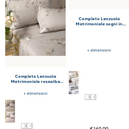
Completo Lenzuola
Matrimoniale sogni in
Percalle 250X280
+
dimensioni
Completo Lenzuola
Matrimoniale rosaalba
Floreale in Raso di cotone
240X280
+
dimensioni
€140.00