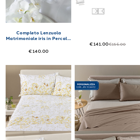
Completo Lenzuola
Matrimoniale iris in Percalle
€141.00
250X280 Bianco
€156.00
€140.00
Link to "
Completo Lenzuola Myosotis Floreal
Link to "
Compl