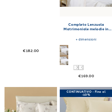
Completo Lenzuola
Matrimoniale melodie in
Raso di cotone 250X280
+
dimensioni
€182.00
€169.00
Link to "
Completo Lenzuola Matrimoniale chia
Link to "
Compl
CONTINUATIVO - Fino al
-10%