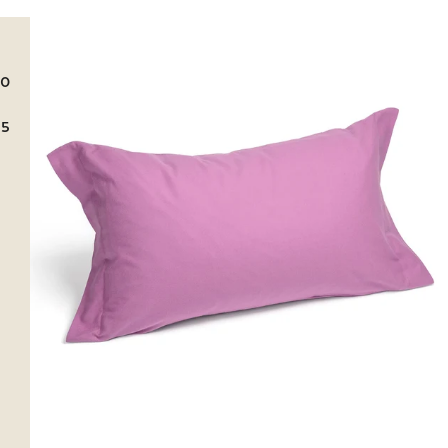
Link to "
Federa singola Tinta unita flanella 50X80
"
20
55