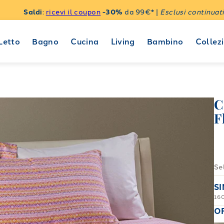
Saldi
:
ricevi il coupon
-30%
da 99€* |
Esclusi continuati
Letto
Bagno
Cucina
Living
Bambino
Collezi
C
F
Se
S
16
O