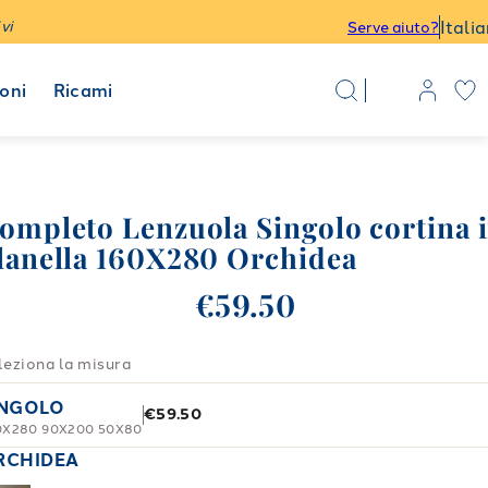
Itali
vi
Serve aiuto?
oni
Ricami
ompleto Lenzuola Singolo cortina 
lanella 160X280 Orchidea
€59.50
leziona la misura
INGOLO
€59.50
0X280 90X200 50X80
RCHIDEA