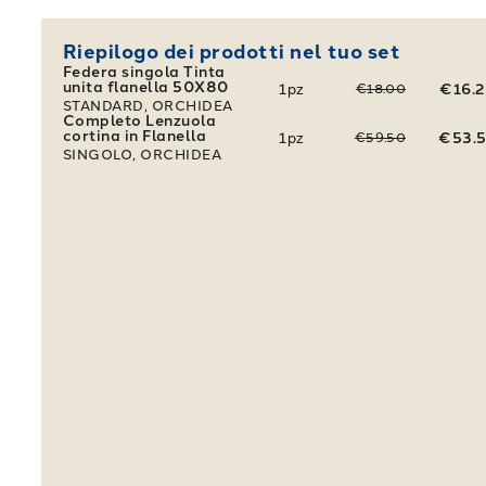
Riepilogo dei prodotti nel tuo set
Federa singola Tinta
unita flanella 50X80
1
pz
€16.
€18.00
STANDARD, ORCHIDEA
Completo Lenzuola
cortina in Flanella
1
pz
€53.
€59.50
SINGOLO, ORCHIDEA