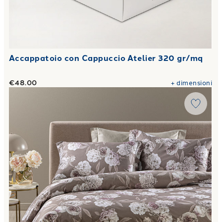
Accappatoio con Cappuccio Atelier 320 gr/mq
€48.00
+
dimensioni
Link to "
Completo Copripiumino Matrimoniale rosa bianca F