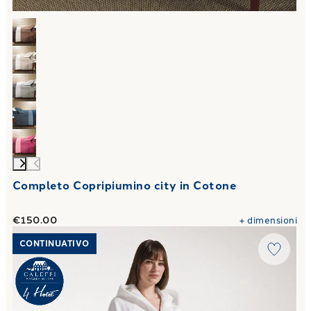
Completo Copripiumino city in Cotone
€150.00
+
dimensioni
Link to "
Accappatoio con Cappuccio Atelier 320 gr/mq
"
CONTINUATIVO