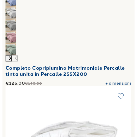
Completo Copripiumino Matrimoniale Percalle
tinta unita in Percalle 255X200
€126.00
+
dimensioni
€140.00
Link to "
Piumone moon in Microfibra 250 gr/mq Bianco
"