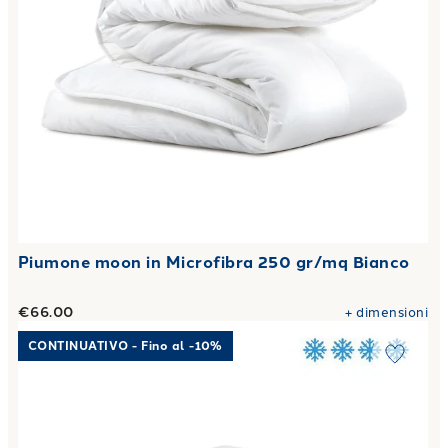
Piumone moon in Microfibra 250 gr/mq Bianco
€66.00
+
dimensioni
Link to "
Piumone Gran tepore in Aloe Vera 300 gr/mq
"
CONTINUATIVO - Fino al -10%