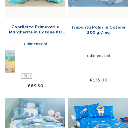
Copriletto Primaverile
Trapunta Polar in Cotone
Margherite in Cotone 80
300 gr/mq
gr/mq
+
dimensioni
+
dimensioni
€135.00
€89.50
Link to "
Completo Copripiumino Polar in Co
Link to "
Copri