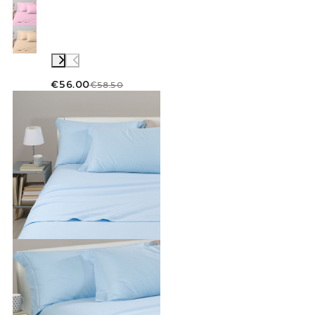
€56.00
€58.50
Link to "
Completo Lenzuola Tinta unita flane