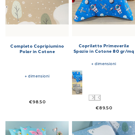
Copriletto Primaverile
Completo Copripiumino
Spazio in Cotone 80 gr/mq
Polar in Cotone
+
dimensioni
+
dimensioni
€98.50
€89.50
Link to "
Trapunta Margherite in Cotone 300
Link to "
Compl