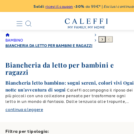
Saldi
:
ricevi il coupon
-30%
da 99€* |
Esclusi continuat
BAMBINO
BIANCHERIA DA LETTO PER BAMBINI E RAGAZZI
Biancheria da letto per bambini e
ragazzi
Biancheria letto bambino: sogni sereni, colori vivi
Ogni
notte un'avventura di sogni
Caleffi accompagna il riposo dei
più piccoli con una collezione pensata per trasformare ogni
letto in un mondo di fantasia. Dalle lenzuola alle trapunte,
ogni articolo è realizzato con materiali certificati, sicuri e
continua a leggere
Lenzuola bambino:
delicati sulla pelle dei bambini.
morbidezza quotidiana
Le nostre
lenzuola per bambini
sono
in puro cotone, traspiranti e colorate. Ideali per letti singoli,
Filtra per tipologia:
includono lenzuolo con angoli, lenzuolo superiore e federa