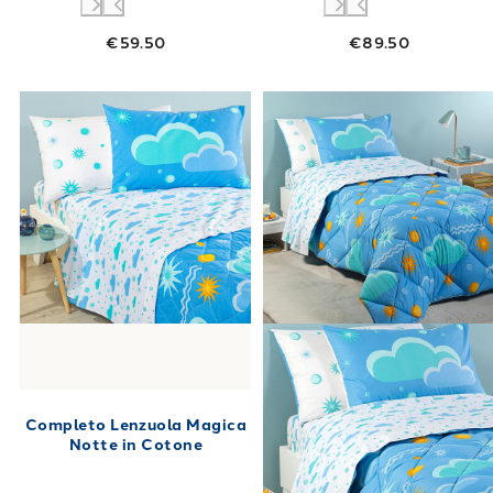
€59.50
€89.50
Link to "
Completo Lenzuola Magica Notte in
Link to "
Trapu
Completo Lenzuola Magica
Notte in Cotone