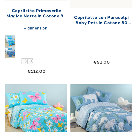
Copriletto Primaverile
Magica Notte in Cotone 80
Copriletto con Paracolpi
gr/mq
Baby Pets in Cotone 80
gr/mq
+
dimensioni
€93.00
€112.00
Link to "
Copriletto Primaverile Margherite 
Link to "
Trapu