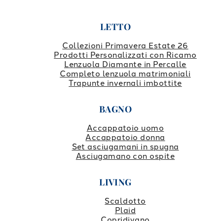
LETTO
Collezioni Primavera Estate 26
Prodotti Personalizzati con Ricamo
Lenzuola Diamante in Percalle
Completo lenzuola matrimoniali
Trapunte invernali imbottite
BAGNO
Accappatoio uomo
Accappatoio donna
Set asciugamani in spugna
Asciugamano con ospite
LIVING
Scaldotto
Plaid
Copridivano