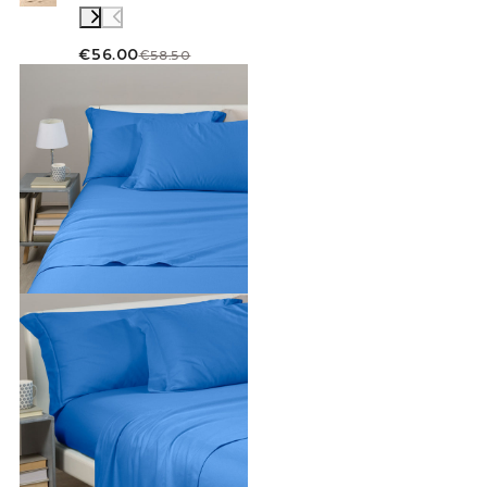
€56.00
€58.50
Link to "
Completo Lenzuola Tinta unita flane