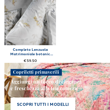
Completo Lenzuola
Matrimoniale botanic
Shabby Chic in Cotone
€59.50
240X280
Copriletti primaverili
Aggiungi un tocco di eleganza
e freschezza alla tua camera
SCOPRI TUTTI I MODELLI