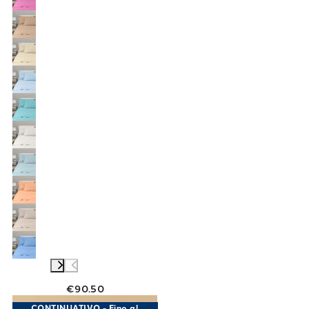
€90.50
Link to "
Completo Lenzuola Matrimoniale Per
CONTINUATIVO - Fino al