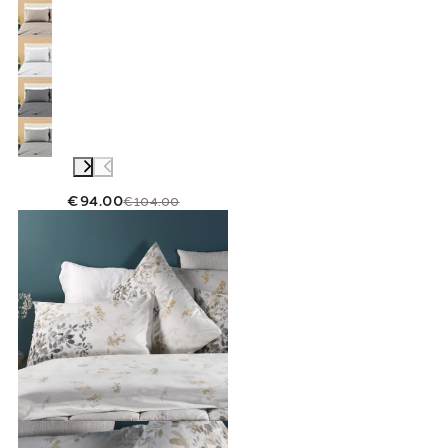
€94.00
€104.00
Link to "
Completo Lenzuola Matrimoniale bo