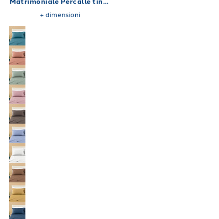
Matrimoniale Percalle tinta
unita 180X200
+
dimensioni