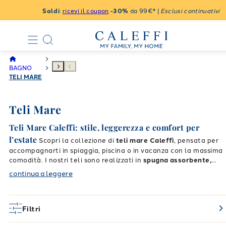
Saldi
:
ricevi il coupon
-30%
da 99€* |
Esclusi continuativi
BAGNO
TELI MARE
Teli Mare
Teli Mare Caleffi: stile, leggerezza e comfort per
l’estate
Scopri la collezione di
teli mare Caleffi
, pensata per
accompagnarti in spiaggia, piscina o in vacanza con la massima
comodità. I nostri teli sono realizzati in
spugna assorbente,
morbida e leggera
, per asciugarti rapidamente e rilassarti con
continua a leggere
Spugna di qualità per asciugatura veloce
stile.
I
teli Mare
Caleffi
sono realizzati in
cotone 100% ad alta assorbenza
,
ideali per un’asciugatura rapida e una sensazione di morbidezza
Filtri
sulla pelle.
Facili da lavare e durevoli, sono il compagno ideale per la tua