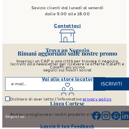
Sevizio clienti dal lunedì al venerdì
dalle 9.00 alle 18.00
Contattaci
Trova un Negozio
Rimani aggiornato sulle nostre promo
Inserisci un CAP o una città per trovare il negozio
Iscriviti alla newsletter per ricevere le offerte Caleffi e
Caleffi più vicino
seguici sui nostri social
Vai allo store locator
ISCRIVITI
Dichiaro di aver letto l'informativa
privacy policy
Linea Cortese
Aiutaci a migliorare i nostri prodotti e il nostro servizio
Seguici su:
Lascia il tuo Feedback