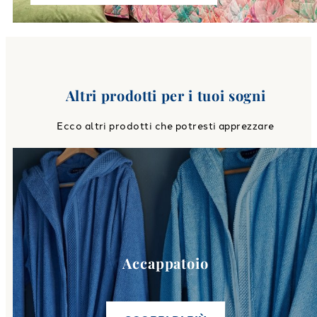
Altri prodotti per i tuoi sogni
Ecco altri prodotti che potresti apprezzare
Link to
Accappatoio
category
Accappatoio