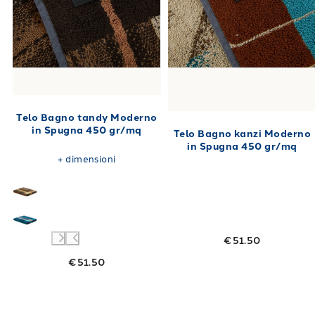
Telo Bagno tandy Moderno
in Spugna 450 gr/mq
Telo Bagno kanzi Moderno
in Spugna 450 gr/mq
+
dimensioni
€51.50
€51.50
Link to "
Telo Bagno daza Moderno in Spugna
Link to "
Telo 