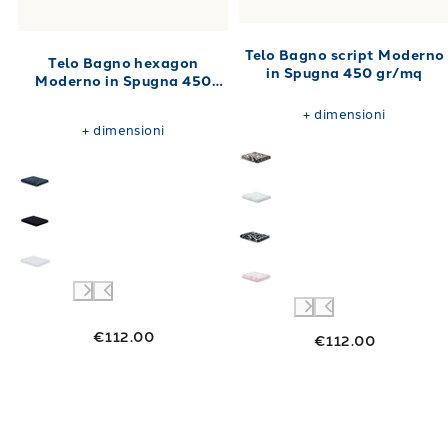
Telo Bagno script Moderno
Telo Bagno hexagon
in Spugna 450 gr/mq
Moderno in Spugna 450
gr/mq
+
dimensioni
+
dimensioni
€112.00
€112.00
Link to "
Telo Bagno tandy Moderno in Spugn
Link to "
Telo 