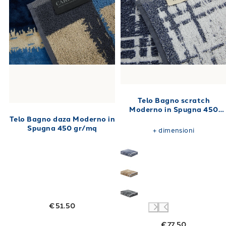
Telo Bagno scratch
Moderno in Spugna 450
gr/mq
Telo Bagno daza Moderno in
Spugna 450 gr/mq
+
dimensioni
€51.50
€77.50