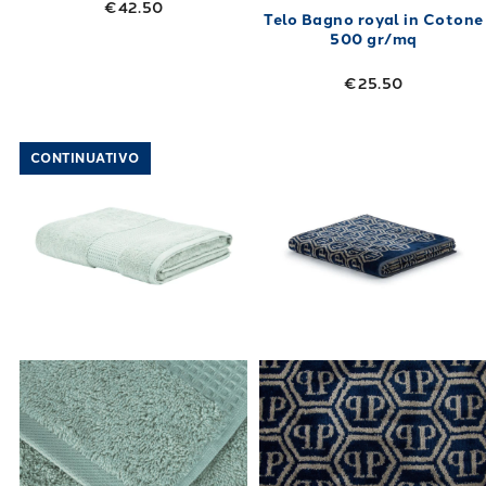
€42.50
Telo Bagno royal in Cotone
500 gr/mq
€25.50
Link to "
Telo Bagno fiocco in Spugna 500 gr
Link to "
Telo 
CONTINUATIVO