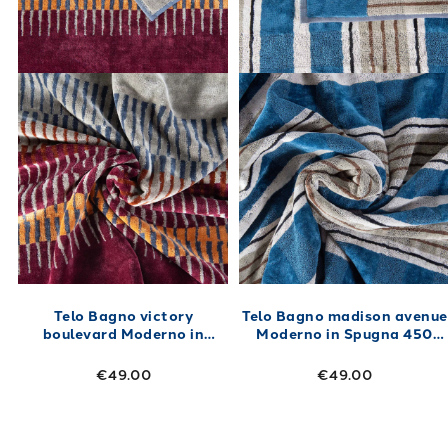
Telo Bagno victory
Telo Bagno madison avenue
boulevard Moderno in
Moderno in Spugna 450
Spugna 450 gr/mq
gr/mq
€49.00
€49.00
Link to "
Telo Bagno bridge Moderno in Spug
Link to "
Telo 