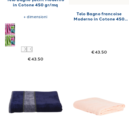
in Cotone 450 gr/mq
Telo Bagno francoise
+
dimensioni
Moderno in Cotone 450
gr/mq
€43.50
€43.50
Link to "
Telo Bagno melange Moderno in Co
Link to "
Telo 