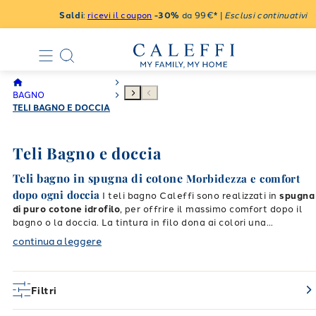
Saldi
:
ricevi il coupon
-30%
da 99€* |
Esclusi continuativi
BAGNO
TELI BAGNO E DOCCIA
Teli Bagno e doccia
Teli bagno in spugna di cotone
Morbidezza e comfort
dopo ogni doccia
I teli bagno Caleffi sono realizzati in
spugna
di puro cotone idrofilo
, per offrire il massimo comfort dopo il
bagno o la doccia. La tintura in filo dona ai colori una
Teli
brillantezza duratura, anche dopo numerosi lavaggi.
continua a leggere
doccia grandi, resistenti e colorati
Ogni telo bagno è
progettato per essere
soffice, resistente e altamente
assorbente
. Disponibili in diverse misure, i nostri
teli doccia in
Filtri
cotone
sono perfetti per l’uso quotidiano e coordinabili con
Colori intensi e
asciugamani con ospite
e
accappatoi
.