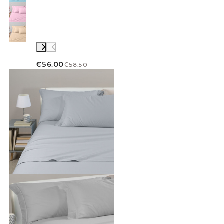
€56.00
€58.50
Link to "
Completo Lenzuola Tinta unita flane