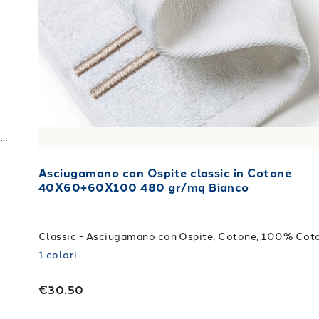
Sirena - Ospite, Cotone, 100% Cotone, Lavaggio a 40¬¨‚àûC. + Asciugatrice
Asciugamano con Ospite classic in Cotone
40X60+60X100 480 gr/mq Bianco
1
colori
€30.50