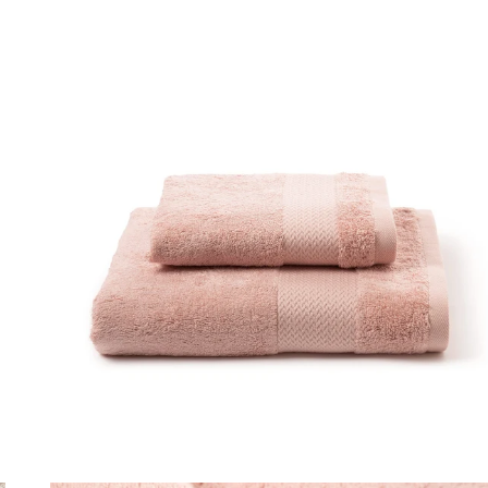
 480 gr/mq Bianco
Link to "
Asciugamano con Ospite bamboo in Co
"