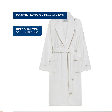
tone 40X60+60X100 520 gr/mq
Link to "
Accappatoio sciallato Classic in Coto
"
CONTINUATIVO - Fino al -10%