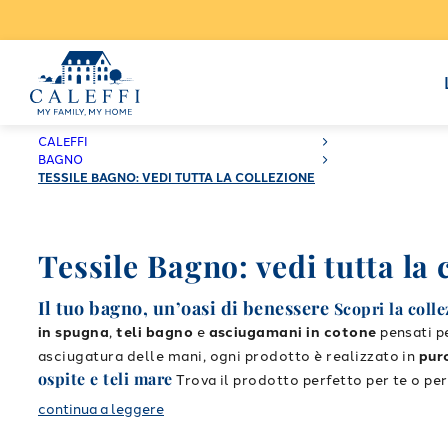
CALEFFI
BAGNO
TESSILE BAGNO: VEDI TUTTA LA COLLEZIONE
Tessile Bagno: vedi tutta la 
Il tuo bagno, un’oasi di benessere
Scopri la coll
in spugna
,
teli bagno
e
asciugamani in cotone
pensati p
asciugatura delle mani, ogni prodotto è realizzato in
pur
ospite e teli mare
Trova il prodotto perfetto per te o per 
Set asciugamani bagno
coordinati, disponibili in div
continua a leggere
Asciugamani con ospite
eleganti, ideali per accoglier
Accappatoi avvolgenti
in spugna di cotone per ogni s