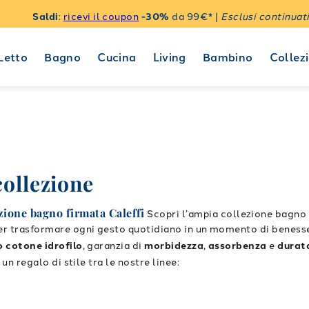
Saldi
:
ricevi il coupon
-30%
da 99€* |
Esclusi continuati
Letto
Bagno
Cucina
Living
Bambino
Collezi
collezione
ezione bagno firmata Caleffi
Scopri l’ampia collezione bagno 
er trasformare ogni gesto quotidiano in un momento di beness
o cotone idrofilo
, garanzia di
morbidezza
,
assorbenza
e
durat
un regalo di stile tra le nostre linee:
erse grammature e colori
e con raffinatezza
tagione