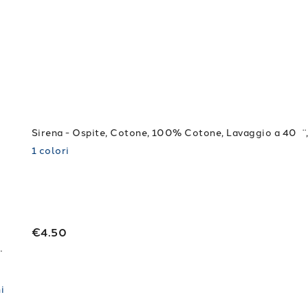
1
colori
€4.50
io a 40¬¨‚àûC. + Asciugatrice
i