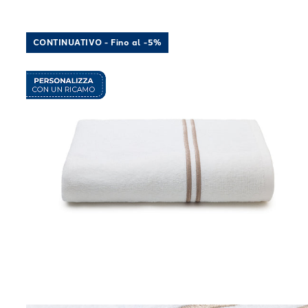
Link to "
Telo Bagno classic in Cotone CM. 90x150
CONTINUATIVO - Fino al -5%